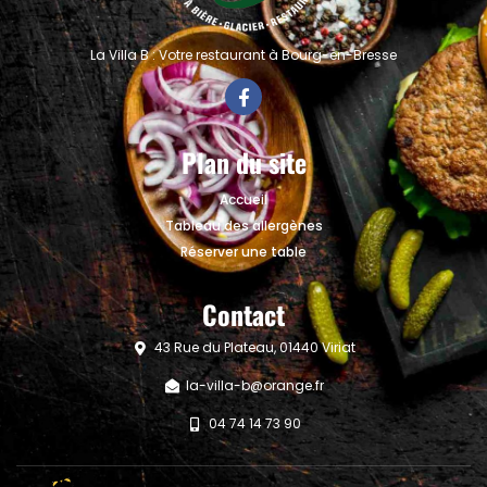
La Villa B : Votre restaurant à Bourg-en-Bresse
Plan du site
Accueil
Tableau des allergènes
Réserver une table
Contact
43 Rue du Plateau, 01440 Viriat
la-villa-b@orange.fr
04 74 14 73 90