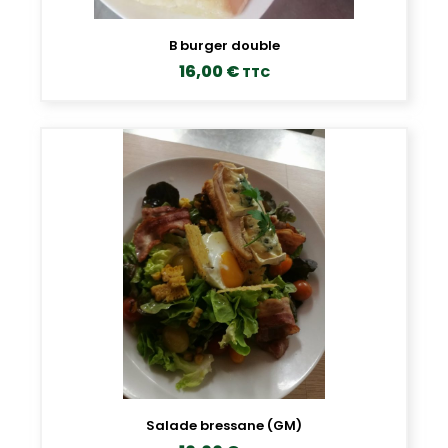
B burger double
16,00
€
TTC
Salade bressane (GM)