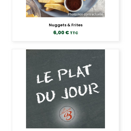
Nuggets & Frites
6,00
€
TTC