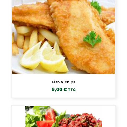
Fish & chips
9,00
€
TTC