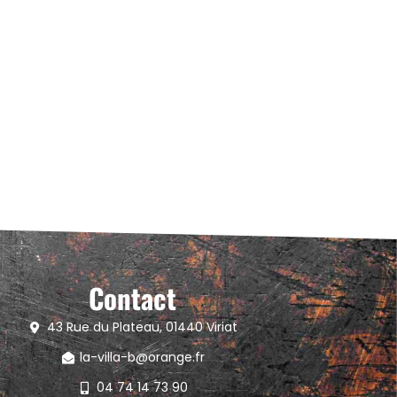
Contact
43 Rue du Plateau, 01440 Viriat
la-villa-b@orange.fr
04 74 14 73 90