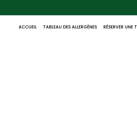
ACCUEIL
TABLEAU DES ALLERGÈNES
RÉSERVER UNE 
Nuggets & Frites
Accueil
/
Nos Plats
/ Nuggets & Frites