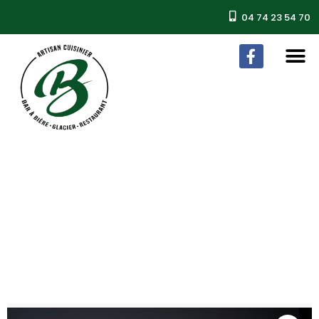
04 74 23 54 70
Burger au poulet Frites
Accueil
/
Nos Plats
/ Burger au poulet Frites