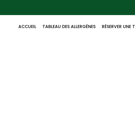
ACCUEIL
TABLEAU DES ALLERGÈNES
RÉSERVER UNE 
 de Boeuf 200g frites 
Accueil
/
Nos Plats
/ Tartare de Boeuf 200g frites & Salad