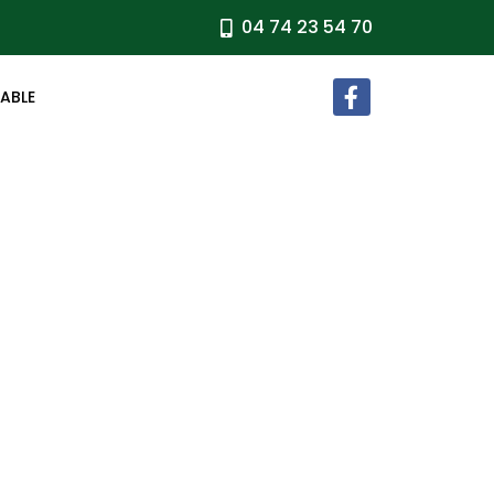
04 74 23 54 70
TABLE
& Salade
e