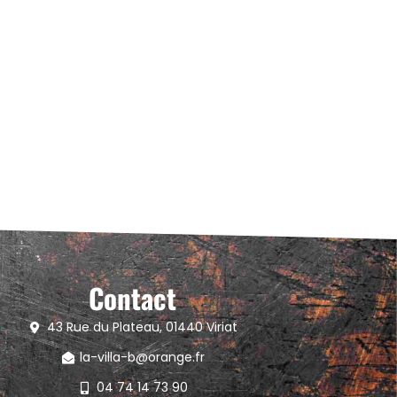
Contact
43 Rue du Plateau, 01440 Viriat
la-villa-b@orange.fr
04 74 14 73 90