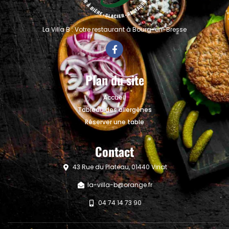
La Villa B : Votre restaurant à Bourg-en-Bresse
Plan du site
Accueil
Tableau des allergènes
Réserver une table
Contact
43 Rue du Plateau, 01440 Viriat
la-villa-b@orange.fr
04 74 14 73 90