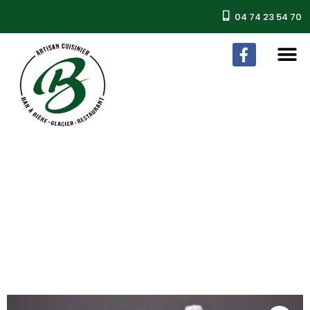
04 74 23 54 70
Choux gourmand
Accueil
/
Nos Desserts
/ Choux gourmand