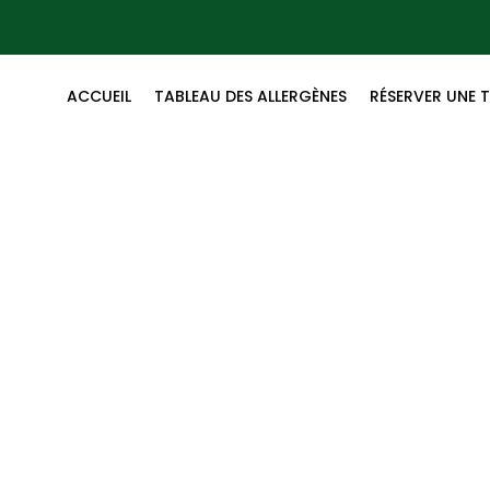
ACCUEIL
TABLEAU DES ALLERGÈNES
RÉSERVER UNE 
Mon compte
Accueil
/
Mon compte
/ Mot de passe perdu